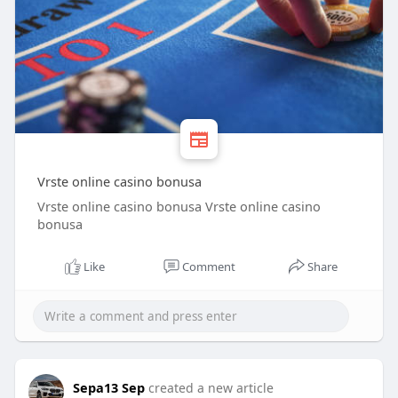
Vrste online casino bonusa
Vrste online casino bonusa Vrste online casino
bonusa
Like
Comment
Share
Sepa13 Sep
created a new article