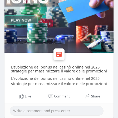
L'evoluzione dei bonus nei casinò online nel 2025:
strategie per massimizzare il valore delle promozioni
L'evoluzione dei bonus nei casinò online nel 2025:
strategie per massimizzare il valore delle promozioni
Like
Comment
Share