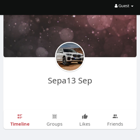
Guest
Sepa13 Sep
Timeline
Groups
Likes
Friends