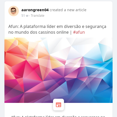
aarongreen04
created a new article
51 w
- Translate
Afun: A plataforma líder em diversão e segurança
no mundo dos cassinos online |
#afun