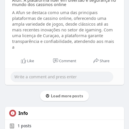
Afun: A plataforma líder em diversão e segurança no
mundo dos cassinos online
A Afun se destaca como uma das principais
plataformas de cassino online, oferecendo uma
ampla variedade de jogos, desde clássicos até as
mais recentes inovações no setor de igaming. Com
uma licença de Curaçao, a plataforma garante
transparência e confiabilidade, atendendo aos mais
a
Like
Comment
Share
Load more posts
Info
1
posts