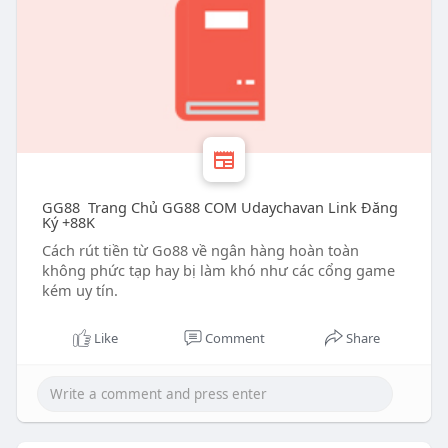
GG88 ️ Trang Chủ GG88 COM Udaychavan Link Đăng
Ký +88K
Cách rút tiền từ Go88 về ngân hàng hoàn toàn
không phức tạp hay bị làm khó như các cổng game
kém uy tín.
Like
Comment
Share