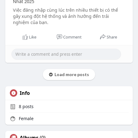
Nhất 2025
Việc đăng nhập cùng lúc trên nhiều thiết bị có thể
gây xung đột hệ thống và ảnh hưởng đến trải
nghiệm của bạn.
Like
Comment
Share
Load more posts
Info
8
posts
Female
Albums
(0)