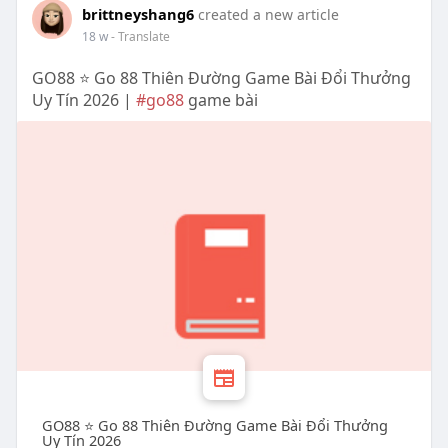
brittneyshang6
created a new article
18 w
- Translate
GO88 ⭐️ Go 88 Thiên Đường Game Bài Đổi Thưởng
Uy Tín 2026 |
#go88
game bài
GO88 ⭐️ Go 88 Thiên Đường Game Bài Đổi Thưởng
Uy Tín 2026