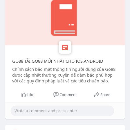
GO88 TẢI GO88 MỚI NHẤT CHO IOS,ANDROID
Chính sách bảo mật thông tin người dùng của Go88
được cập nhật thường xuyên để đảm bảo phù hợp
với các quy định pháp luật và các tiêu chuẩn bảo.
Like
Comment
Share