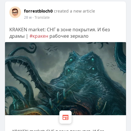
forrestbloch0
created a new article
28 w
- Translate
KRAKEN market: СНГ в зоне покрытия. И без
драмы |
#кракен
рабочее зеркало