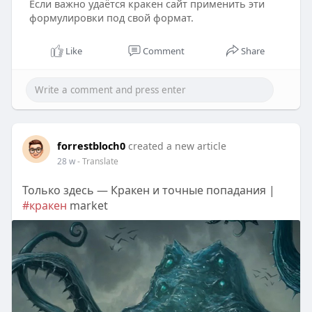
Если важно удаётся кракен сайт применить эти
формулировки под свой формат.
Like
Comment
Share
forrestbloch0
created a new article
28 w
- Translate
Только здесь — Кракен и точные попадания |
#кракен
market