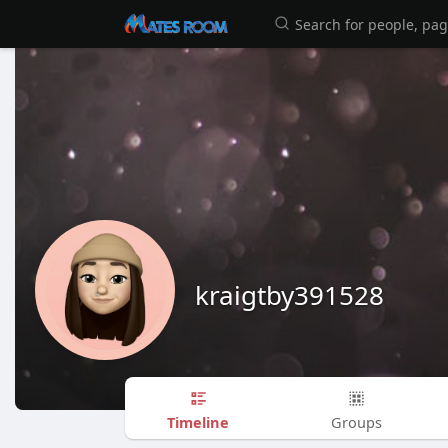
kraigtby391528
Timeline
Groups