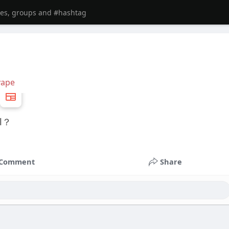
vape
il？
Comment
Share