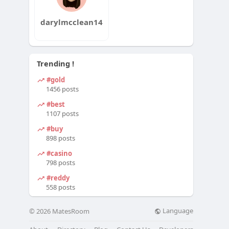
darylmcclean14
Trending !
#gold
1456 posts
#best
1107 posts
#buy
898 posts
#casino
798 posts
#reddy
558 posts
Language
© 2026 MatesRoom