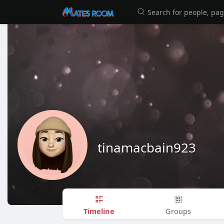
tinamacbain923
Timeline
Groups