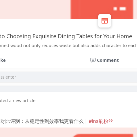
to Choosing Exquisite Dining Tables for Your Home
aimed wood not only reduces waste but also adds character to each
ike
Comment
ated a new article
理工具 对比评测：从稳定性到效率我更看什么 |
#ins刷粉丝