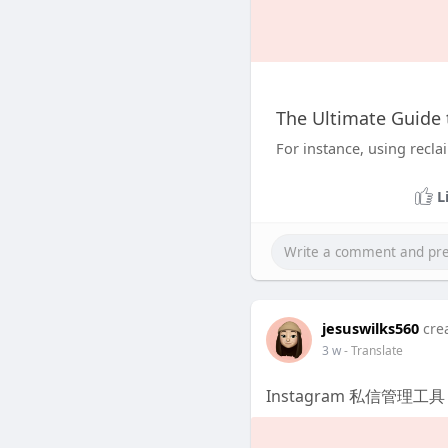
The Ultimate Guide 
For instance, using recl
L
jesuswilks560
cre
3 w
- Translate
Instagram 私信管