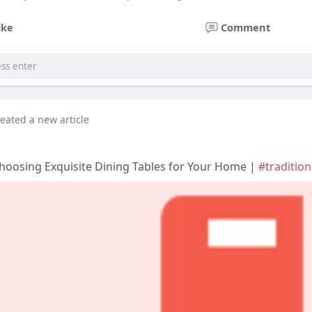
ike
Comment
reated a new article
hoosing Exquisite Dining Tables for Your Home |
#tradition