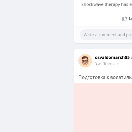
Shockwave therapy has em
L
osvaldomarsh85
3 w
- Translate
Подготовка к волатиль