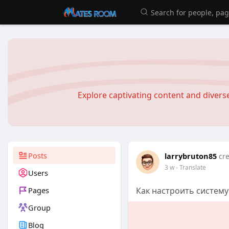
Explore captivating content and diver
Posts
larrybruton85
cr
3 w
- Translate
Users
Pages
Как настроить систем
Group
Blog