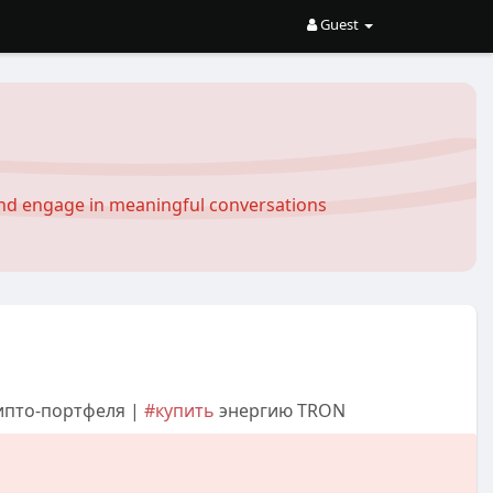
Guest
and engage in meaningful conversations
ипто-портфеля |
#купить
энергию TRON