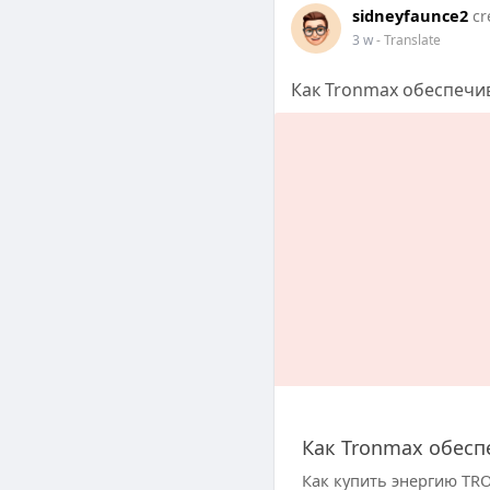
sidneyfaunce2
cr
3 w
- Translate
Как Tronmax обеспечи
Как Tronmax обесп
Как купить энергию TRO