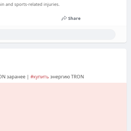
n and sports-related injuries.
Share
RON заранее |
#купить
энергию TRON