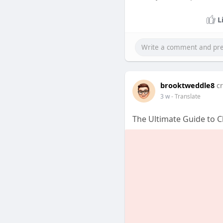
L
brooktweddle8
c
3 w
- Translate
The Ultimate Guide to C