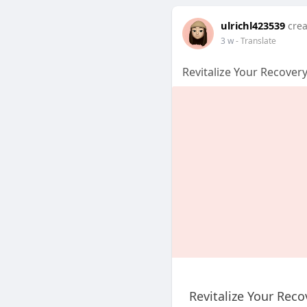
ulrichl423539
crea
3 w
- Translate
Revitalize Your Recove
Revitalize Your Re