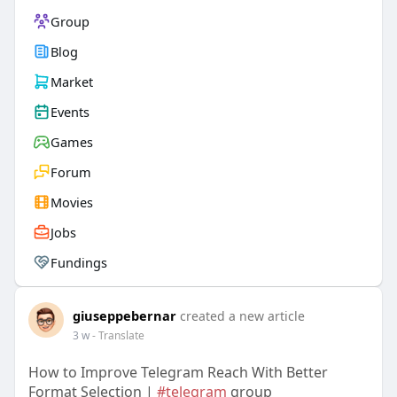
Group
Blog
Market
Events
Games
Forum
Movies
Jobs
Fundings
giuseppebernar
created a new article
3 w
- Translate
How to Improve Telegram Reach With Better
Format Selection |
#telegram
group