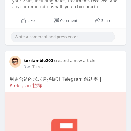
your visits, including dates, treatments received, and
any communications with your chiropractor.
Like
Comment
Share
terilamble200
created a new article
3 w
- Translate
用更合适的形式选择提升 Telegram 触达率 |
#telegram拉群