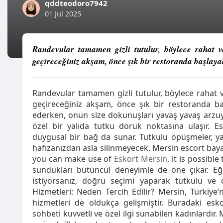
qddteodoro7942
01 Jul 2025
Randevular tamamen gizli tutulur, böylece rahat v
geçireceğiniz akşam, önce şık bir restoranda başlayab
Randevular tamamen gizli tutulur, böylece rahat v
geçireceğiniz akşam, önce şık bir restoranda baş
ederken, onun size dokunuşları yavaş yavaş arzuyu
özel bir yalıda tutku doruk noktasına ulaşır. E
duygusal bir bağ da sunar. Tutkulu öpüşmeler, y
hafızanızdan asla silinmeyecek. Mersin escort b
you can make use of
Eskort Mersin
, it is possible
sundukları bütüncül deneyimle de öne çıkar. E
istiyorsanız, doğru seçimi yaparak tutkulu ve ö
Hizmetleri: Neden Tercih Edilir? Mersin, Türkiye’
hizmetleri de oldukça gelişmiştir. Buradaki eskortl
sohbeti kuvvetli ve özel ilgi sunabilen kadınlardır.