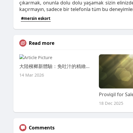
çıkarmak, onunla dolu dolu yaşamak sizin elinizde
kaçırmayın, sadece bir telefonla tüm bu deneyimler s
#mersin eskort
Read more
大陸檳榔新體驗：免吐汁的精緻檳榔幹
14 Mar 2026
18 Dec 2025
Comments