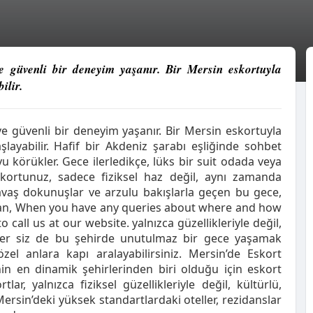
e güvenli bir deneyim yaşanır. Bir Mersin eskortuyla
ilir.
e güvenli bir deneyim yaşanır. Bir Mersin eskortuyla
layabilir. Hafif bir Akdeniz şarabı eşliğinde sohbet
 körükler. Gece ilerledikçe, lüks bir suit odada veya
skortunuz, sadece fiziksel haz değil, aynı zamanda
avaş dokunuşlar ve arzulu bakışlarla geçen bu gece,
ayan, When you have any queries about where and how
 to call us at our website. yalnızca güzellikleriyle değil,
ğer siz de bu şehirde unutulmaz bir gece yaşamak
zel anlara kapı aralayabilirsiniz. Mersin’de Eskort
nin en dinamik şehirlerinden biri olduğu için eskort
ar, yalnızca fiziksel güzellikleriyle değil, kültürlü,
 Mersin’deki yüksek standartlardaki oteller, rezidanslar