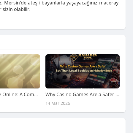
. Mersin'de ateşli bayanlarla yaşayacağınız macerayı
izin olabilir.
Provigil for Sale Online: A Comprehensive Study Report
Why Casino Games Are a Safer Bet Than Local Bookies on Mahadev Book
14 Mar 2026