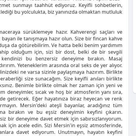
izmet sunmayı taahhüt ediyoruz. Keyifli sohbetlerin,
eklediği bu yolculukta, biz yanınızda olmaktan mutluluk
maceraya sürüklemeye hazır. Kahverengi saçları ve
rt bayan ile tanışmaya hazır olun. Size bir fincan kahve
zi duşa da götürebilirim. Ve hatta belki benim yardımım
sahip olduğum için, sizi bir dost, belki de bir sevgili
e kendinizi bu benzersiz deneyime bırakın. Masaj
rırım. Yeteneklerim arasında oral seks de yer alıyor.
linizdeki ne varsa sizinle paylaşmaya hazırım. Birlikte
raberliği size sunacağım. Size keyifli anıları birlikte
ksınız. Benimle birlikte olmak her zaman için yeni ve
m deneyimler, sıcak ve hoş bir atmosferin yanı sıra,
de getirecek. Eğer hayatınıza biraz heyecan ve renk
rmayın. Mersin'deki ateşli bayanlar, aradığınız tüm
ana bırakın ve bu eşsiz deneyimin keyfini çıkarın.
rsiz bir deneyime davet etmek için sabırsızlanıyorum.
ak için acele edin. Sizi Mersin'in eşsiz atmosferinde,
anlara davet ediyorum. Unutmayın, hayatın keyfini