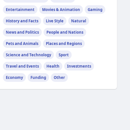
Entertainment
Movies & Animation
Gaming
History and Facts
Live Style
Natural
News and Politics
People and Nations
Pets and Animals
Places and Regions
Science and Technology
Sport
Travel and Events
Health
Investments
Economy
Funding
Other