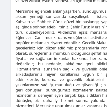
ve özel villalar, eskort randevuları için ideal mekanl
Mersin'de eğlenceli anlar yaşarken, sunduğumuz bi
akşam yemeği sonrasında sosyalleşebilir, istersen
Kahvaltı ve Sohbet: Güne güzel bir başlangıç yapm
eşliğinde sohbet edebilirsiniz. Şehir Turu: Mersin’in
turu düzenleyebiliriz. Akdeniz’in eşsiz manzaras
Eğlencesi: Canlı müzik, dans ve eğlenceli aktivitel
popüler mekanları ziyaret edebiliriz. Gecelik Makar
geceleriniz için düzenlediğimiz programlarla ro
olarak, süreçlerimizi mümkün olduğunca şeffaf hale 
fiyatlar ve sağlanan imkanlar hakkında her zaman 
değerlidir; bu nedenle, aldığımız geri bildiri
Hizmetlerimizi sunarken sağlık ve güvenlik önle
arkadaşlarımız hijyen kurallarına uygun bir şe
etkinliklerde, koruma ve güvenlik ölçütlerini
yakınlarınızın sağlığı, mutluluğu ve güvenliği iç
geri dönüşleri, sunduğumuz hizmetlerin kalite
hizmetimizi deneyimleyen birçok kişi, aldıkları h
dönüşler, bizi daha iyi hizmet sunma yolunda 
hizmetleri, Mersin’de unutulmaz anlar yaşamak iste