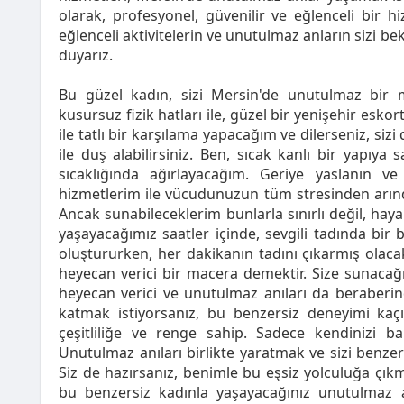
olarak, profesyonel, güvenilir ve eğlenceli bir h
eğlenceli aktivitelerin ve unutulmaz anların sizi b
duyarız.
Bu güzel kadın, sizi Mersin'de unutulmaz bir 
kusursuz fizik hatları ile, güzel bir yenişehir esko
ile tatlı bir karşılama yapacağım ve dilerseniz, si
ile duş alabilirsiniz. Ben, sıcak kanlı bir yapıya 
sıcaklığında ağırlayacağım. Geriye yaslanın v
hizmetlerim ile vücudunuzun tüm stresinden arındı
Ancak sunabileceklerim bunlarla sınırlı değil, haya
yaşayacağımız saatler içinde, sevgili tadında bir be
oluştururken, her dakikanın tadını çıkarmış olaca
heyecan verici bir macera demektir. Size sunacağı
heyecan verici ve unutulmaz anıları da beraberin
katmak istiyorsanız, bu benzersiz deneyimi kaçı
çeşitliliğe ve renge sahip. Sadece kendinizi b
Unutulmaz anıları birlikte yaratmak ve sizi benze
Siz de hazırsanız, benimle bu eşsiz yolculuğa çıkm
bu benzersiz kadınla yaşayacağınız unutulmaz 