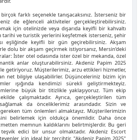
ardır.
rçok farklı seçenekle tanışacaksınız. İsterseniz bir
iz de eğlenceli aktiviteler gerçekleştirebilirsiniz.
ak için otelinizde veya dışarıda keyifli bir kahvaltı
 tarihi ve turistik yerlerini keşfetmek isterseniz, şehir
ı eşliğinde keyifli bir gün geçirebilirsiniz. Akşam
erle dolu bir akşam geçirmek istiyorsanız, Mersin’deki
alar: İster otel odasında ister özel bir mekanda, özel
mantik anlar oluşturabilirsiniz. Akdeniz Papim 2025
getiriyoruz. Müşterilerimiz, arzu ettikleri hizmetler,
net bilgiye ulaşabilirler. Düşünceleriniz bizim için
mler ışığında kendimizi sürekli geliştirmekteyiz.
mlerine büyük bir titizlikle yaklaşıyoruz. Tüm ekip
kilde çalışmaktadır. Ayrıca, gerçekleştirilen tüm
 sağlamak da önceliklerimiz arasındadır. Sizin ve
in gereken tüm önlemleri almaktayız. Müşterilerimizin
sini belirlemek için oldukça önemlidir. Daha önce
izmetten memnun kaldıklarını belirtmişlerdir. Bu geri
teşvik edici bir unsur olmaktadır. Akdeniz Escort
yenler için ideal bir tercihtir. "Akdeniz Papim 2025"