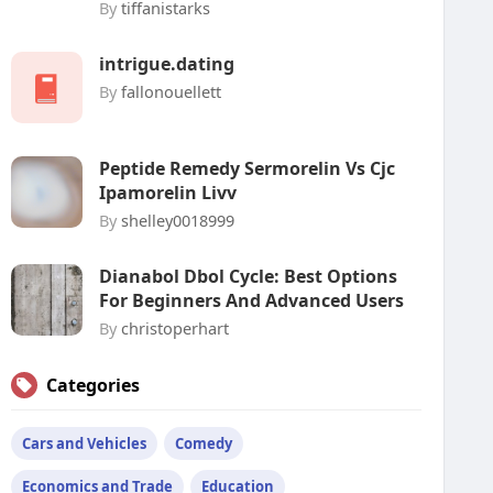
By
tiffanistarks
intrigue.dating
By
fallonouellett
Peptide Remedy Sermorelin Vs Cjc
Ipamorelin Livv
By
shelley0018999
Dianabol Dbol Cycle: Best Options
For Beginners And Advanced Users
By
christoperhart
Categories
Cars and Vehicles
Comedy
Economics and Trade
Education